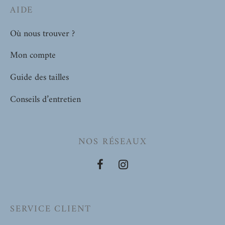
options
AIDE
peuvent
être
Où nous trouver ?
choisies
Mon compte
sur
la
Guide des tailles
page
Conseils d’entretien
du
produit
NOS RÉSEAUX
SERVICE CLIENT