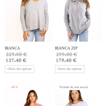
BIANCA
BIANCA ZIP
229.00
€
299.00
€
137.40
€
179.40
€
Le prix
Le prix
Le prix
Le prix
initial
actuel est :
initial
actuel est :
Ce
Ce
Choix des options
Choix des options
était :
137.40 €.
était :
179.40 €.
produit
produit
229.00 €.
299.00 €.
a
a
-
40
%
Victime de son succès
plusieurs
plusieurs
variations.
variations.
Les
Les